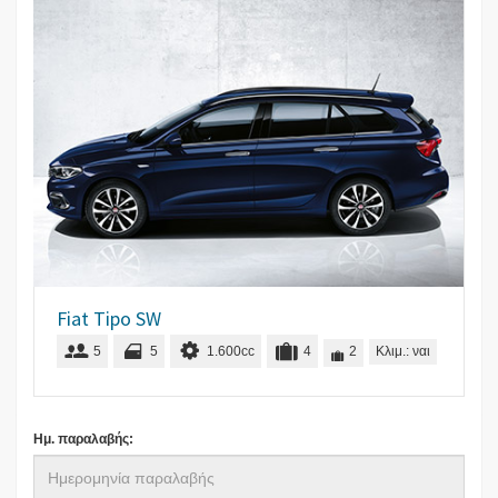
Fiat Tipo SW
5
5
1.600cc
4
2
Κλιμ.: ναι
Ημ. παραλαβής: