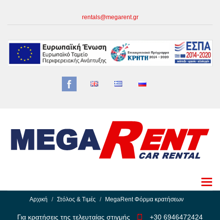
rentals@megarent.gr
Αρχική
Στόλος & Τιμές
MegaRent Φόρμα κρατήσεων
Για κρατήσεις της τελευταίας στιγμής
+30 6946472424