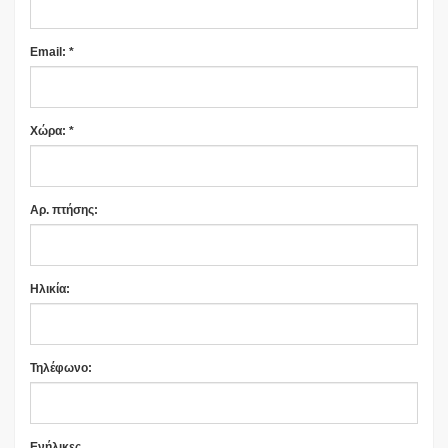
Email: *
Χώρα: *
Αρ. πτήσης:
Ηλικία:
Τηλέφωνο:
Ενήλικες