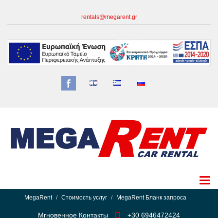
rentals@megarent.gr
MegaRent
Стоимость услуг
MegaRent Бланк запроса
Мгновенное Контакты
+30 6946472424