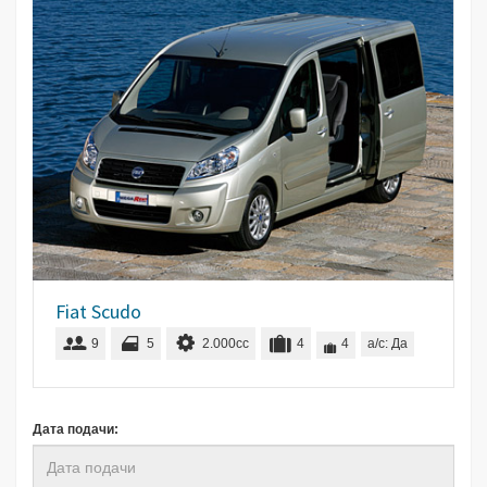
Fiat Scudo
9
5
2.000cc
4
4
a/c: Да
Дата подачи: